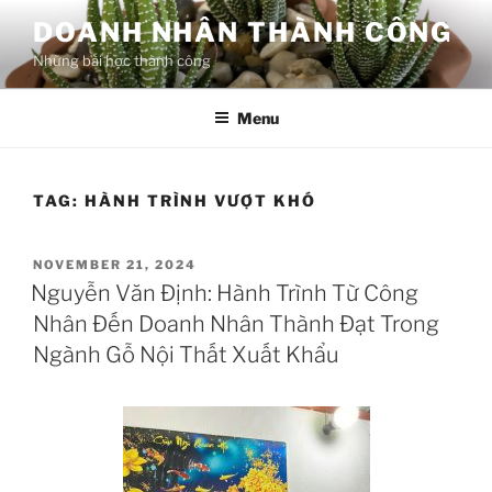
Skip
DOANH NHÂN THÀNH CÔNG
to
Những bài học thành công
content
Menu
TAG:
HÀNH TRÌNH VƯỢT KHÓ
POSTED
NOVEMBER 21, 2024
ON
Nguyễn Văn Định: Hành Trình Từ Công
Nhân Đến Doanh Nhân Thành Đạt Trong
Ngành Gỗ Nội Thất Xuất Khẩu