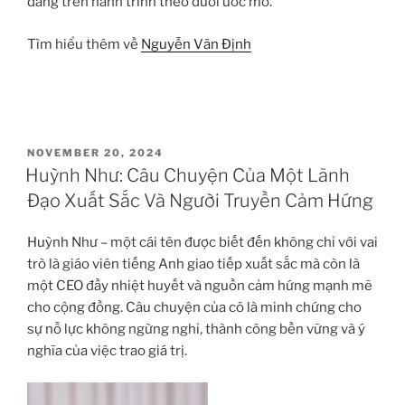
đang trên hành trình theo đuổi ước mơ.
Tìm hiểu thêm về
Nguyễn Văn Định
POSTED
NOVEMBER 20, 2024
ON
Huỳnh Như: Câu Chuyện Của Một Lãnh
Đạo Xuất Sắc Và Người Truyền Cảm Hứng
Huỳnh Như – một cái tên được biết đến không chỉ với vai
trò là giáo viên tiếng Anh giao tiếp xuất sắc mà còn là
một CEO đầy nhiệt huyết và nguồn cảm hứng mạnh mẽ
cho cộng đồng. Câu chuyện của cô là minh chứng cho
sự nỗ lực không ngừng nghỉ, thành công bền vững và ý
nghĩa của việc trao giá trị.