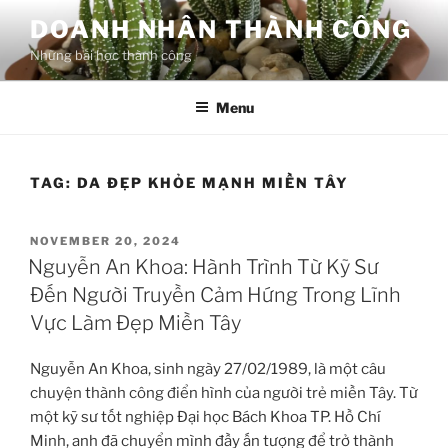
Skip
DOANH NHÂN THÀNH CÔNG
to
Những bài học thành công
content
Menu
TAG:
DA ĐẸP KHỎE MẠNH MIỀN TÂY
POSTED
NOVEMBER 20, 2024
ON
Nguyễn An Khoa: Hành Trình Từ Kỹ Sư
Đến Người Truyền Cảm Hứng Trong Lĩnh
Vực Làm Đẹp Miền Tây
Nguyễn An Khoa, sinh ngày 27/02/1989, là một câu
chuyện thành công điển hình của người trẻ miền Tây. Từ
một kỹ sư tốt nghiệp Đại học Bách Khoa TP. Hồ Chí
Minh, anh đã chuyển mình đầy ấn tượng để trở thành