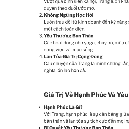
Vượt qua định kiến xã hội, Trang luôn kh
quyền theo đuổi ước mơ.
Không Ngừng Học Hỏi
Luôn trau dồi từ kinh doanh đến kỹ năng 
một cách toàn diện.
Yêu Thương Bản Thân
Các hoạt động như yoga, chạy bộ, múa cổ
công việc và cuộc sống.
Lan Tỏa Giá Trị Cộng Đồng
Câu chuyện của Trang là minh chứng rằng
nghĩa lớn lao hơn cả.
Giá Trị Về Hạnh Phúc Và Yê
Hạnh Phúc Là Gì?
Với Trang, hạnh phúc là sự cân bằng giữa 
bản thân và lan tỏa sự tích cực đến mọi n
Bí Quyết Yêu Thương Bản Thân