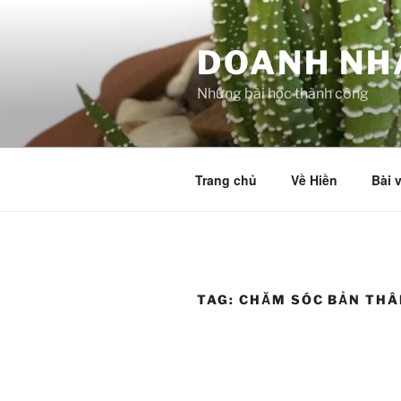
Skip
to
DOANH NH
content
Những bài học thành công
Trang chủ
Về Hiền
Bài v
TAG:
CHĂM SÓC BẢN THÂ