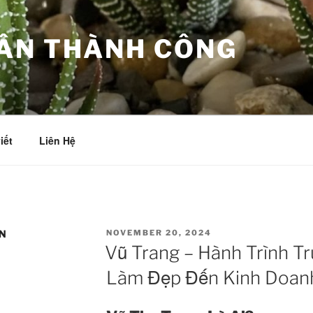
ÂN THÀNH CÔNG
iết
Liên Hệ
POSTED
N
NOVEMBER 20, 2024
ON
Vũ Trang – Hành Trình 
Làm Đẹp Đến Kinh Doan