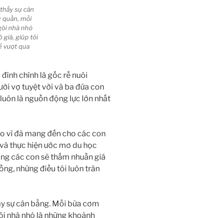
m thấy sự cân
 quần, mỗi
gôi nhà nhỏ
giá, giúp tôi
ể vượt qua
 đình chính là gốc rễ nuôi
ười vợ tuyệt vời và ba đứa con
uôn là nguồn động lực lớn nhất
 hào vì đã mang đến cho các con
 và thực hiện ước mơ du học
mong các con sẽ thấm nhuần giá
đồng, những điều tôi luôn trân
thấy sự cân bằng. Mỗi bữa cơm
ôi nhà nhỏ là những khoảnh