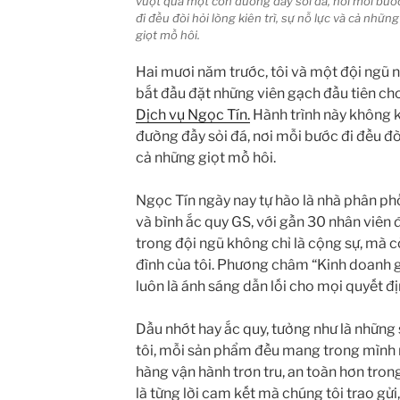
vượt qua một con đường đầy sỏi đá, nơi mỗi bướ
đi đều đòi hỏi lòng kiên trì, sự nỗ lực và cả những
giọt mồ hôi.
Hai mươi năm trước, tôi và một đội ngũ n
bắt đầu đặt những viên gạch đầu tiên ch
Dịch vụ Ngọc Tín.
Hành trình này không 
đường đầy sỏi đá, nơi mỗi bước đi đều đòi 
cả những giọt mồ hôi.
Ngọc Tín ngày nay tự hào là nhà phân phố
và bình ắc quy GS, với gần 30 nhân viên 
trong đội ngũ không chỉ là cộng sự, mà c
đình của tôi. Phương châm “Kinh doanh gắ
luôn là ánh sáng dẫn lối cho mọi quyết đị
Dầu nhớt hay ắc quy, tưởng như là những
tôi, mỗi sản phẩm đều mang trong mình 
hàng vận hành trơn tru, an toàn hơn tron
là từng lời cam kết mà chúng tôi trao gửi