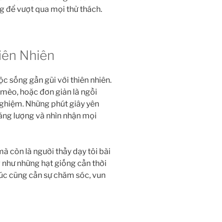
ng để vượt qua mọi thử thách.
iên Nhiên
ộc sống gần gũi với thiên nhiên.
 mèo, hoặc đơn giản là ngồi
nghiệm. Những phút giây yên
năng lượng và nhìn nhận mọi
mà còn là người thầy dạy tôi bài
 như những hạt giống cần thời
úc cũng cần sự chăm sóc, vun