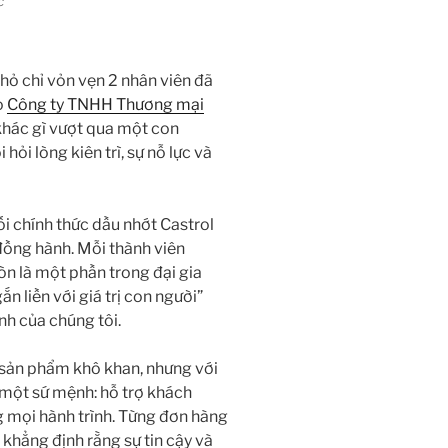
c
hỏ chỉ vỏn vẹn 2 nhân viên đã
o
Công ty TNHH Thương mại
khác gì vượt qua một con
hỏi lòng kiên trì, sự nỗ lực và
i chính thức dầu nhớt Castrol
đồng hành. Mỗi thành viên
òn là một phần trong đại gia
n liền với giá trị con người”
nh của chúng tôi.
 sản phẩm khô khan, nhưng với
một sứ mệnh: hỗ trợ khách
g mọi hành trình. Từng đơn hàng
, khẳng định rằng sự tin cậy và