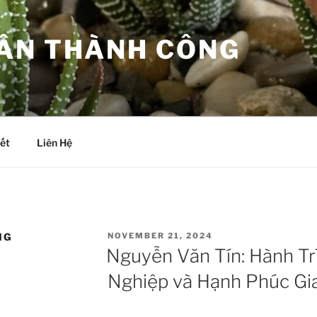
ÂN THÀNH CÔNG
iết
Liên Hệ
POSTED
NG
NOVEMBER 21, 2024
ON
Nguyễn Văn Tín: Hành Tr
Nghiệp và Hạnh Phúc Gi