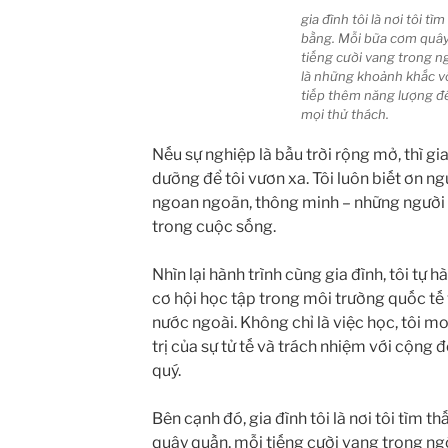
gia đình tôi là nơi tôi tì
bằng. Mỗi bữa cơm quây
tiếng cười vang trong n
là những khoảnh khắc vô 
tiếp thêm năng lượng đ
mọi thử thách.
Nếu sự nghiệp là bầu trời rộng mở, thì gia
dưỡng để tôi vươn xa. Tôi luôn biết ơn ng
ngoan ngoãn, thông minh – những người l
trong cuộc sống.
Nhìn lại hành trình cùng gia đình, tôi tự
cơ hội học tập trong môi trường quốc tế
nước ngoài. Không chỉ là việc học, tôi 
trị của sự tử tế và trách nhiệm với cộng 
quý.
Bên cạnh đó, gia đình tôi là nơi tôi tìm 
quây quần, mỗi tiếng cười vang trong ng